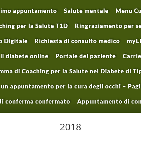
ssimo appuntamento
Salute mentale
Menu Cur
hing per la Salute T1D
Ringraziamento per s
 Digitale
Richiesta di consulto medico
myL
il diabete online
Portale del paziente
Carri
ma di Coaching per la Salute nel Diabete di Ti
un appuntamento per la cura degli occhi – Pagin
i conferma confermato
Appuntamento di con
2018