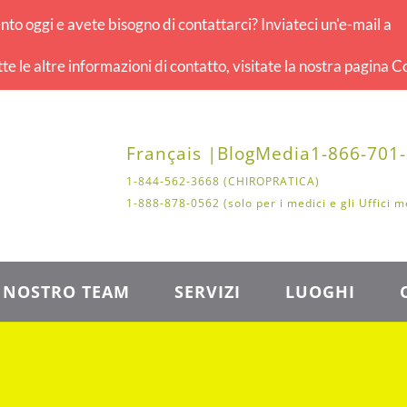
o oggi e avete bisogno di contattarci? Inviateci un'e-mail a
tte le altre informazioni di contatto, visitate la nostra pagina Co
Français |
Blog
Media
1-866-701
1-844-562-3668 (CHIROPRATICA)
1-888-878-0562 (solo per i medici e gli Uffici m
L NOSTRO TEAM
SERVIZI
LUOGHI