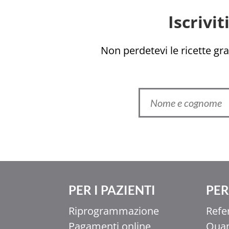
Iscrivi
Non perdetevi le ricette grat
PER I PAZIENTI
PER 
Riprogrammazione
Refe
Pagamenti online
Quan
Ελληνικά