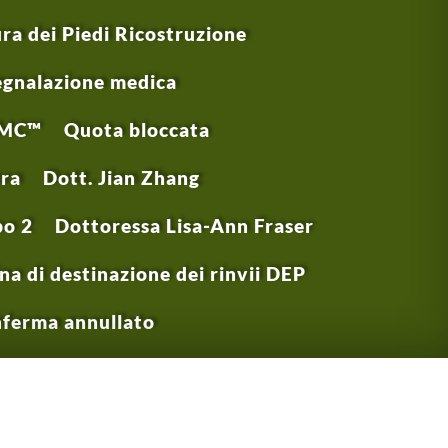
a dei Piedi Ricostruzione
egnalazione medica
MC™
Quota bloccata
era
Dott. Jian Zhang
po 2
Dottoressa Lisa-Ann Fraser
a di destinazione dei rinvii DEP
ferma annullato