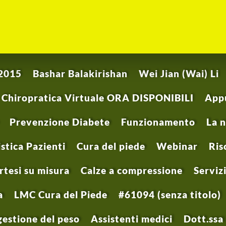
2015
Bashar Balakirishan
Wei Jian (Wai) Li
a Chiropratica Virtuale ORA DISPONIBILI
Appu
Prevenzione Diabete
Funzionamento
La 
tica Pazienti
Cura del piede
Webinar
Ris
rtesi su misura
Calze a compressione
Servizi
a
LMC Cura del Piede
#61094 (senza titolo)
estione del peso
Assistenti medici
Dott.ssa