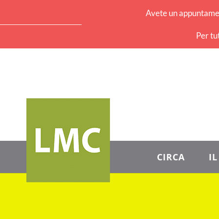
Avete un appuntament
Per tu
CIRCA
I