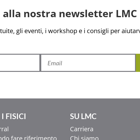
ti alla nostra newsletter LMC 
uite, gli eventi, i workshop e i consigli per aiutarv
I FISICI
SU LMC
rral
Carriera
do fare riferimento
Chi siamo