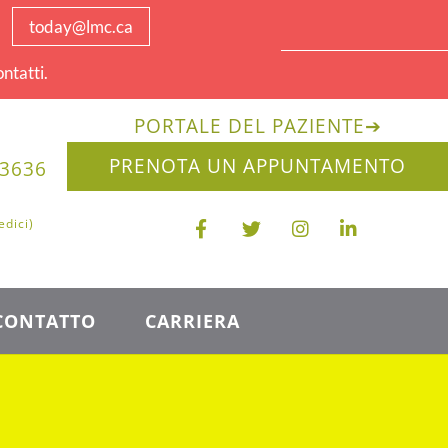
today@lmc.ca
ntatti.
PORTALE DEL PAZIENTE
➔
PRENOTA UN APPUNTAMENTO
-3636
edici)
CONTATTO
CARRIERA