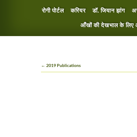
रोगी पोर्टल
करियर
डॉ. जियान झांग
अप
आँखों की देखभाल के लिए अप
←
2019 Publications