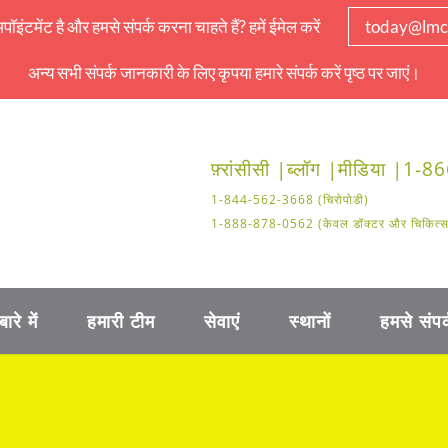
इंटमेंट है और हमसे संपर्क करना चाहते हैं? हमें ईमेल करें
today@lmc
अन्य सभी संपर्क जानकारी के लिए कृपया हमारे संपर्क करें पृष्ठ पर जाएं।
फ़्रांसीसी |
ब्लॉग |
मीडिया |
1-86
1-844-562-3668 (चिरोपोडी)
1-888-878-0562 (केवल डॉक्टर और चिकित्सा क
बारे में
हमारी टीम
सेवाएं
स्थानों
हमसे संपर्