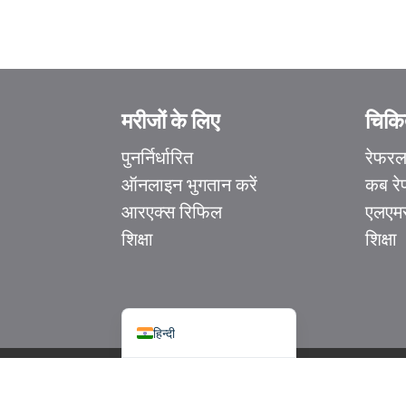
मरीजों के लिए
चिकित
Ελληνικά
पुनर्निर्धारित
रेफर
Italiano
ऑनलाइन भुगतान करें
कब रे
香港中文
आरएक्स रिफिल
एलएमस
简体中文
शिक्षा
शिक्षा
اردو
Français du Canada
English
हिन्दी
© कॉपीराइट 2025 एलएमसी हेल्थकेयर। सर्वाधिकार सुरक्षित
|