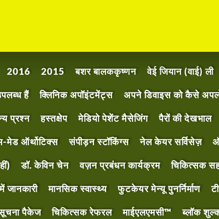
2016
2015
बशर बालककृष्णन
वेई जियान (वाई) ली
लब्ध हैं
क्लिनिक अपॉइंटमेंट्स
अपने डिवाइस को कैसे अपलो
्य प्रश्न
हस्तक्षेप
मेडियो पेशेंट मैसेजिंग
पैरों की देखभाल
-मेड ऑर्थोटिक्स
संपीड़न स्टॉकिंग्स
नेल केयर सर्विसेज़
ऑ
ीं)
डॉ. केविन चेन
वज़न प्रबंधन कार्यक्रम
चिकित्सक स
में जानकारी
मानसिक स्वास्थ्य
फुटकेयर मेन्यू पुनर्निर्माण
टी
ूचना पैकेज
चिकित्सक रेफरल
माईएलएमसी™
ब्लॉक शुल्