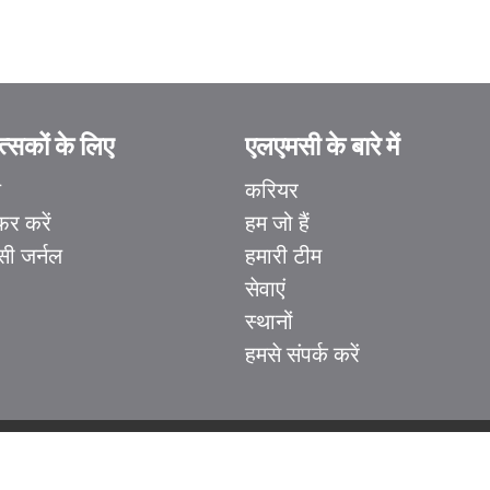
्सकों के लिए
एलएमसी के बारे में
ल
करियर
फर करें
हम जो हैं
ी जर्नल
हमारी टीम
सेवाएं
स्थानों
हमसे संपर्क करें
1929 बेव्यू एवेन्यू. सुइट 106 टोरंटो, ON M4G 3E8
|
गोपनीयता नीति
|
कानूनी और सुलभता