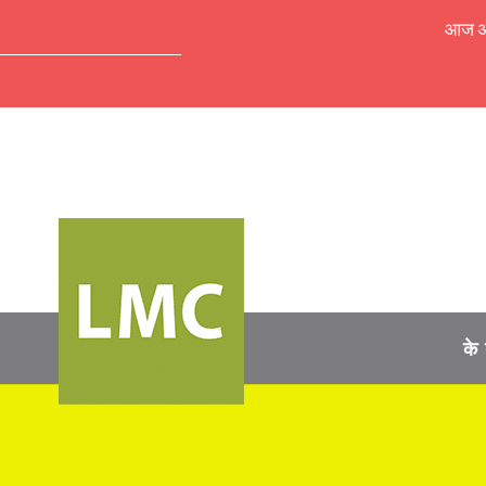
आज अपॉ
के 