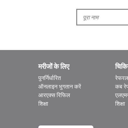
मरीजों के लिए
चिकित
Ελληνικά
पुनर्निर्धारित
रेफर
Italiano
ऑनलाइन भुगतान करें
कब रे
香港中文
आरएक्स रिफिल
एलएमस
简体中文
शिक्षा
शिक्षा
اردو
Français du Canada
English