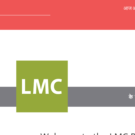
आज अपॉ
के 