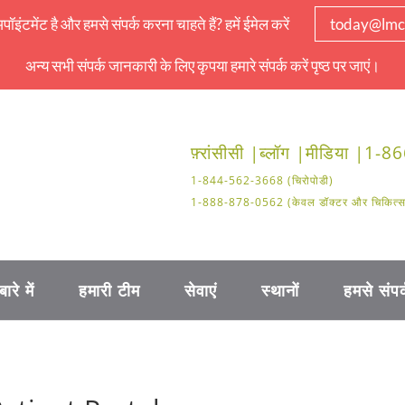
इंटमेंट है और हमसे संपर्क करना चाहते हैं? हमें ईमेल करें
today@lmc
अन्य सभी संपर्क जानकारी के लिए कृपया हमारे संपर्क करें पृष्ठ पर जाएं।
फ़्रांसीसी |
ब्लॉग |
मीडिया |
1-86
1-844-562-3668 (चिरोपोडी)
1-888-878-0562 (केवल डॉक्टर और चिकित्सा क
बारे में
हमारी टीम
सेवाएं
स्थानों
हमसे संपर्