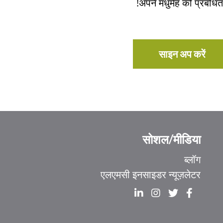
अपने मधुमेह को प्रबंधित
साइन अप करें
सोशल/मीडिया
Ελληνικά
ब्लॉग
Italiano
एलएमसी इनसाइडर न्यूज़लेटर
香港中文
简体中文
اردو