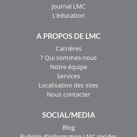
Journal LMC
L'éducation
A PROPOS DE LMC
Carrières
Qui sommes-nous ?
Notre équipe
Services
Localisation des sites
Nous contacter
EL
SOCIAL/MEDIA
IT
ZH_HK
Blog
ZH
Bulletin d'information LMC Insider