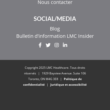
Nous contacter
SOCIAL/MEDIA
Blog
Bulletin d'information LMC Insider
Copyright 2025 LMC Healthcare. Tous droits
EL
réservés
|
1929 Bayview Avenue. Suite 106
IT
Toronto, ON M4G 3E8
|
Politique de
confidentialité
|
Juridique et accessibilité
ZH_HK
ZH
UR