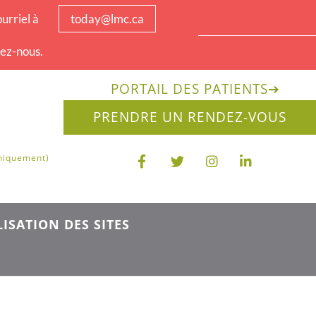
urriel à
today@lmc.ca
tez-nous.
PORTAIL DES PATIENTS
➔
PRENDRE UN RENDEZ-VOUS
uniquement)
ISATION DES SITES