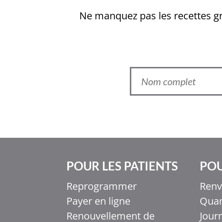
Ne manquez pas les recettes gra
POUR LES PATIENTS
POU
Reprogrammer
Renv
Payer en ligne
Quan
Ελληνικά
Renouvellement de
Jour
Italiano