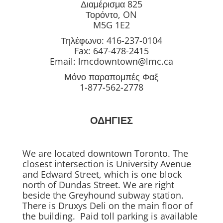
Διαμέρισμα 825
Τορόντο, ON
M5G 1E2
Τηλέφωνο: 416-237-0104
Fax: 647-478-2415
Email:
lmcdowntown@lmc.ca
Μόνο παραπομπές Φαξ
1-877-562-2778
ΟΔΗΓΙΕΣ
We are located downtown Toronto. The
closest intersection is University Avenue
and Edward Street, which is one block
north of Dundas Street. We are right
beside the Greyhound subway station.
There is Druxys Deli on the main floor of
the building. Paid toll parking is available