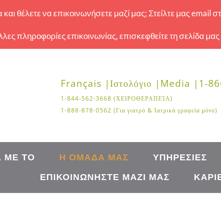
και θέλετε να επικοινωνήσετε μαζί μας; Στείλτε μας email σ
 άλλες πληροφορίες επικοινωνίας, επισκεφθείτε τη σελίδα μας
Français |
Ιστολόγιο |
Media |
1-86
1-844-562-3668 (ΧΕΙΡΟΘΕΡΑΠΕΊΑ)
1-888-878-0562 (Για γιατρό & Ιατρικά γραφεία μόνο)
Ά ΜΕ ΤΟ
Η ΟΜΆΔΑ ΜΑΣ
ΥΠΗΡΕΣΊΕΣ
ΕΠΙΚΟΙΝΩΝΉΣΤΕ ΜΑΖΊ ΜΑΣ
ΚΑΡΙ