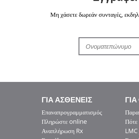
Μη χάσετε δωρεάν συνταγές, εκδηλώ
Italiano
ΓΙΑ ΑΣΘΕΝΕΙΣ
ΓΙΑ
香港中文
简体中文
Επαναπρογραμματισμός
Παρα
اردو
Πληρώστε online
Πότε
Αναπλήρωση Rx
LMC 
हिन्दी