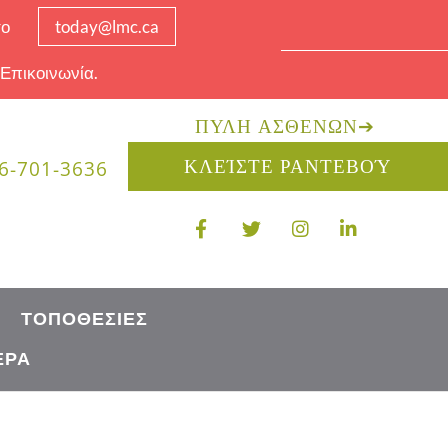
το
today@lmc.ca
 Επικοινωνία.
ΠΎΛΗ ΑΣΘΕΝΏΝ
➔
ΚΛΕΊΣΤΕ ΡΑΝΤΕΒΟΎ
6-701-3636
ΤΟΠΟΘΕΣΊΕΣ
ΈΡΑ