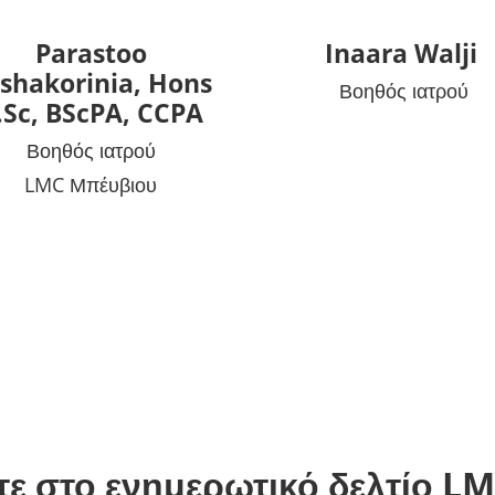
Parastoo
Inaara Walji
shakorinia, Hons
Βοηθός ιατρού
.Sc, BScPA, CCPA
Βοηθός ιατρού
LMC Μπέυβιου
ε στο ενημερωτικό δελτίο LM