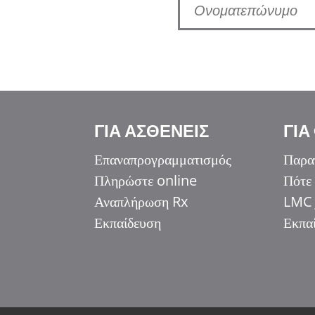
ΓΙΑ ΑΣΘΕΝΕΙΣ
ΓΙΑ
Επαναπρογραμματισμός
Παρα
Πληρώστε online
Πότε
Italiano
Αναπλήρωση Rx
LMC 
香港中文
Εκπαίδευση
Εκπα
简体中文
اردو
हिन्दी
Français du Canada