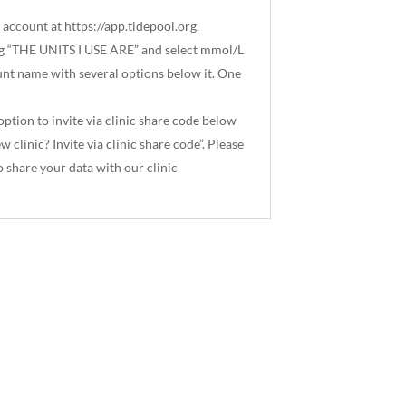
l account at
https://app.tidepool.org
.
ng “THE UNITS I USE ARE” and select mmol/L
unt name with several options below it. One
ption to invite via clinic share code below
clinic? Invite via clinic share code”. Please
 share your data with our clinic