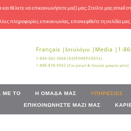
και θέλετε να επικοινωνήσετε μαζί μας; Στείλτε μας email σ
 άλλες πληροφορίες επικοινωνίας, επισκεφθείτε τη σελίδα μας
Français |
Ιστολόγιο |
Media |
1-86
1-844-562-3668 (ΧΕΙΡΟΘΕΡΑΠΕΊΑ)
1-888-878-0562 (Για γιατρό & Ιατρικά γραφεία μόνο)
Ά ΜΕ ΤΟ
Η ΟΜΆΔΑ ΜΑΣ
ΥΠΗΡΕΣΊΕΣ
ΕΠΙΚΟΙΝΩΝΉΣΤΕ ΜΑΖΊ ΜΑΣ
ΚΑΡΙ