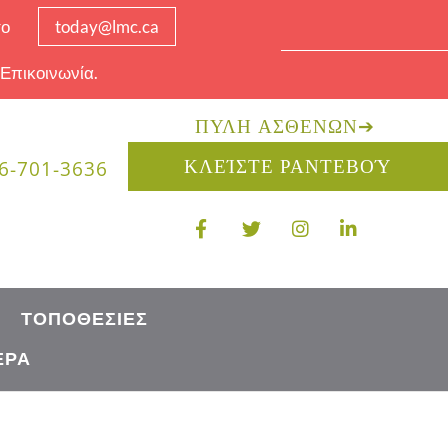
το
today@lmc.ca
 Επικοινωνία.
ΠΎΛΗ ΑΣΘΕΝΏΝ
➔
ΚΛΕΊΣΤΕ ΡΑΝΤΕΒΟΎ
6-701-3636
ΤΟΠΟΘΕΣΊΕΣ
ΈΡΑ