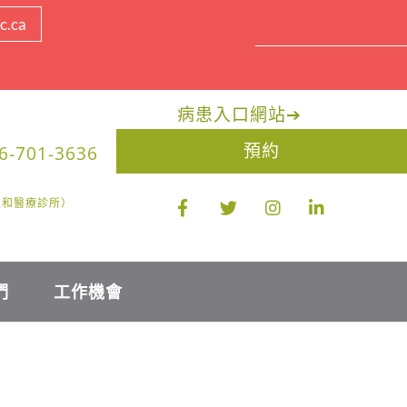
c.ca
病患入口網站
➔
預約
6-701-3636
醫生和醫療診所）
們
工作機會