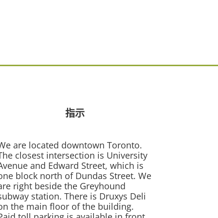
指示
We are located downtown Toronto.
The closest intersection is University
Avenue and Edward Street, which is
one block north of Dundas Street. We
are right beside the Greyhound
subway station. There is Druxys Deli
on the main floor of the building.
Paid toll parking is available in front