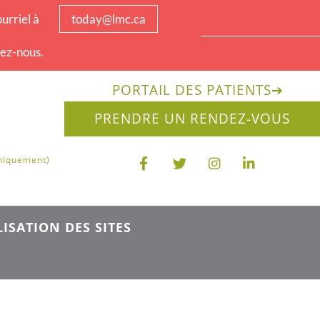
urriel à
today@lmc.ca
tez-nous.
PORTAIL DES PATIENTS
➔
PRENDRE UN RENDEZ-VOUS
uniquement)
ISATION DES SITES