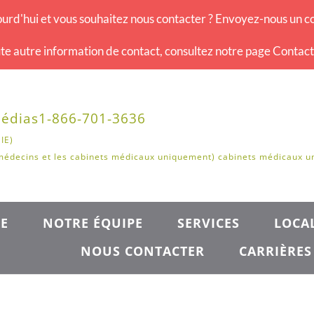
urd'hui et vous souhaitez nous contacter ? Envoyez-nous un co
te autre information de contact, consultez notre page Contac
édias
1-866-701-3636
IE)
médecins et les cabinets médicaux uniquement) cabinets médicaux 
E
NOTRE ÉQUIPE
SERVICES
LOCAL
NOUS CONTACTER
CARRIÈRES