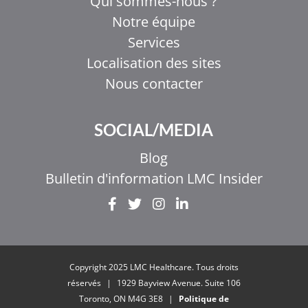
Qui sommes-nous ?
Notre équipe
Services
Localisation des sites
Nous contacter
SOCIAL/MEDIA
Blog
Bulletin d'information LMC Insider
EL
IT
ZH_HK
Copyright 2025 LMC Healthcare. Tous droits
ZH
réservés
|
1929 Bayview Avenue. Suite 106
Toronto, ON M4G 3E8
|
Politique de
UR