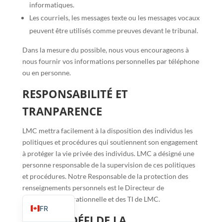
informatiques.
Les courriels, les messages texte ou les messages vocaux
peuvent être utilisés comme preuves devant le tribunal.
Dans la mesure du possible, nous vous encourageons à
nous fournir vos informations personnelles par téléphone
ou en personne.
RESPONSABILITÉ ET
EL
TRANPARENCE
IT
ZH_HK
LMC mettra facilement à la disposition des individus les
politiques et procédures qui soutiennent son engagement
ZH
à protéger la vie privée des individus. LMC a désigné une
UR
personne responsable de la supervision de ces politiques
HI
et procédures. Notre Responsable de la protection des
renseignements personnels est le Directeur de
EN
l'Excellence Opérationnelle et des TI de LMC.
FR
MISE AU DÉFI DE LA