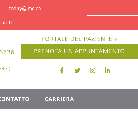
today@lmc.ca
ntatti.
PORTALE DEL PAZIENTE
➔
PRENOTA UN APPUNTAMENTO
-3636
edici)
CONTATTO
CARRIERA