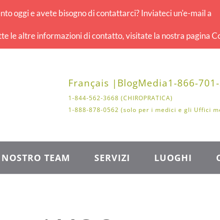
o oggi e avete bisogno di contattarci? Inviateci un'e-mail a
tte le altre informazioni di contatto, visitate la nostra pagina Co
Français |
Blog
Media
1-866-701
1-844-562-3668 (CHIROPRATICA)
1-888-878-0562 (solo per i medici e gli Uffici m
L NOSTRO TEAM
SERVIZI
LUOGHI