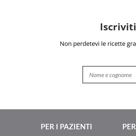
Iscrivi
Non perdetevi le ricette grat
PER I PAZIENTI
PER 
Ελληνικά