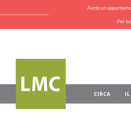
Avete un appuntament
Per tu
CIRCA
I