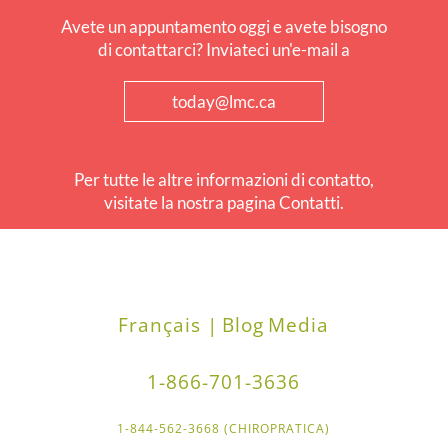
Avete un appuntamento oggi e avete bisogno
di contattarci? Inviateci un'e-mail a
today@lmc.ca
Per tutte le altre informazioni di contatto,
visitate la nostra pagina Contatti.
Français |
Blog
Media
1-866-701-3636
1-844-562-3668 (CHIROPRATICA)