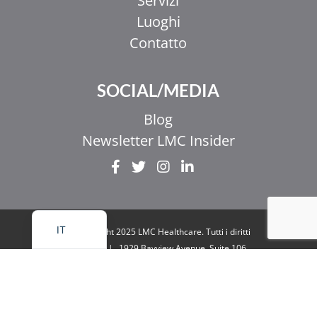
Servizi
Luoghi
Contatto
EL
SOCIAL/MEDIA
ZH_HK
ZH
Blog
UR
Newsletter LMC Insider
HI
FR
EN
IT
© Copyright 2025 LMC Healthcare. Tutti i diritti
riservati
|
1929 Bayview Avenue. Suite 106
Toronto, ON M4G 3E8
|
Informativa sulla
privacy
|
Legale e accessibilità