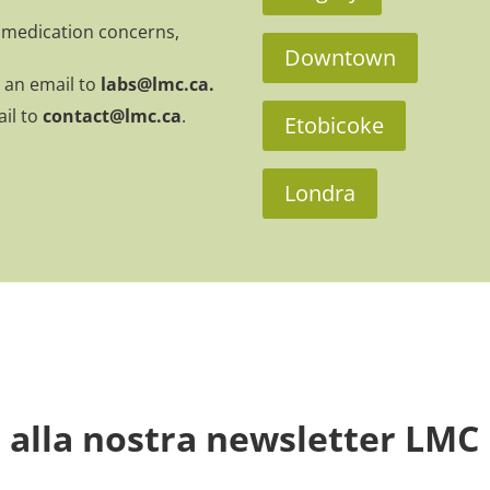
r medication concerns,
Downtown
d an email to
labs@lmc.ca
.
ail to
contact@lmc.ca
.
Etobicoke
Londra
ti alla nostra newsletter LMC 