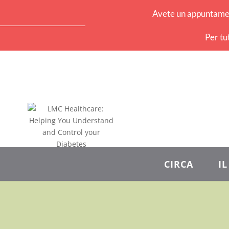
Avete un appuntament
Per tu
CIRCA
I