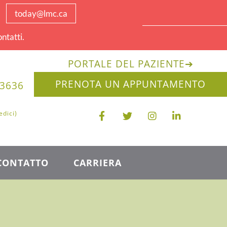
today@lmc.ca
ntatti.
PORTALE DEL PAZIENTE
➔
PRENOTA UN APPUNTAMENTO
-3636
edici)
CONTATTO
CARRIERA