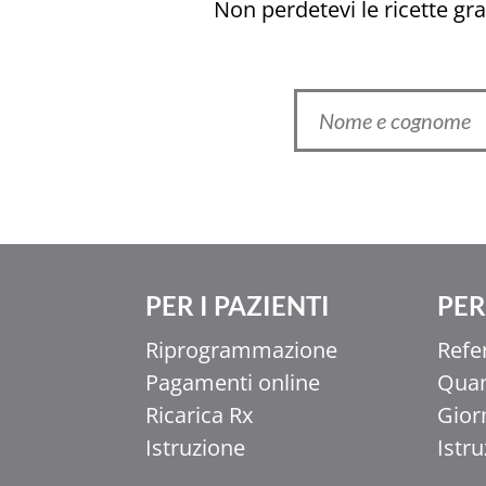
Non perdetevi le ricette grat
Ελληνικά
PER I PAZIENTI
PER 
香港中文
Riprogrammazione
Refe
简体中文
Pagamenti online
Quan
اردو
Ricarica Rx
Gior
हिन्दी
Istruzione
Istr
Français du Canada