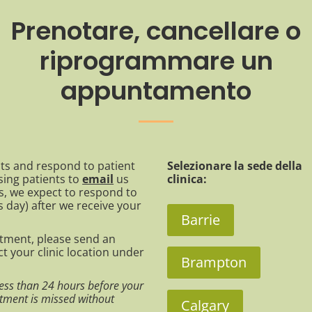
Prenotare, cancellare o
riprogrammare un
appuntamento
nts and respond to patient
Selezionare la sede della
sing patients to
email
us
clinica:
s, we expect to respond to
s day) after we receive your
Barrie
ntment, please send an
ect your clinic location under
Brampton
less than 24 hours before your
tment is missed without
Calgary