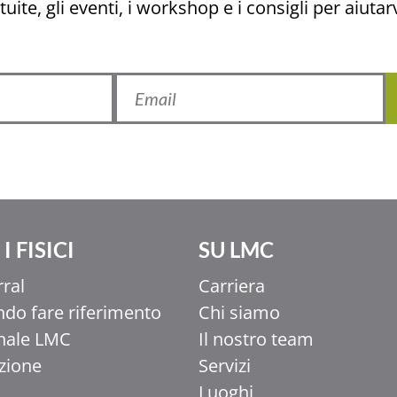
uite, gli eventi, i workshop e i consigli per aiutarv
I FISICI
SU LMC
rral
Carriera
do fare riferimento
Chi siamo
nale LMC
Il nostro team
uzione
Servizi
Luoghi