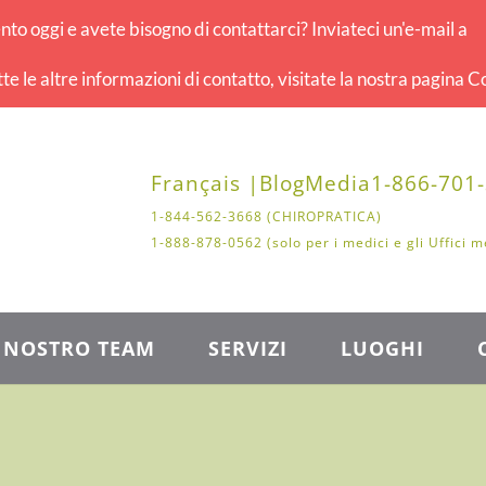
o oggi e avete bisogno di contattarci? Inviateci un'e-mail a
tte le altre informazioni di contatto, visitate la nostra pagina Co
Français |
Blog
Media
1-866-701
1-844-562-3668 (CHIROPRATICA)
1-888-878-0562 (solo per i medici e gli Uffici m
L NOSTRO TEAM
SERVIZI
LUOGHI