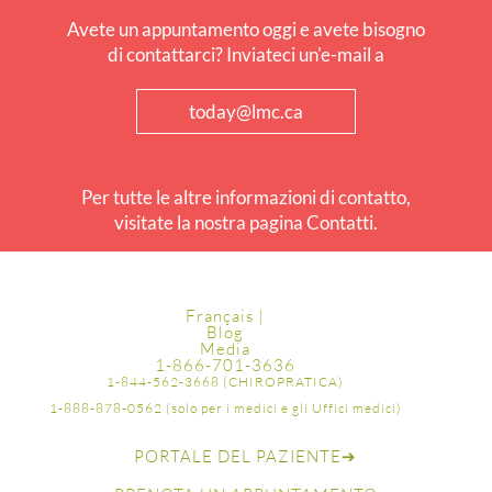
Avete un appuntamento oggi e avete bisogno
di contattarci? Inviateci un'e-mail a
today@lmc.ca
Per tutte le altre informazioni di contatto,
visitate la nostra pagina Contatti.
Français |
Blog
Media
1-866-701-3636
1-844-562-3668 (CHIROPRATICA)
1-888-878-0562 (solo per i medici e gli Uffici medici)
PORTALE DEL PAZIENTE
➔