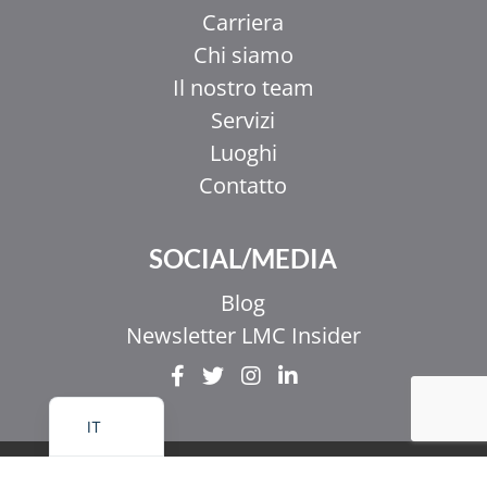
Carriera
Chi siamo
Il nostro team
Servizi
Luoghi
EL
Contatto
ZH_HK
ZH
SOCIAL/MEDIA
UR
Blog
HI
Newsletter LMC Insider
FR
EN
IT
© Copyright 2025 LMC Healthcare. Tutti i diritti