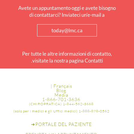
Avete un appuntamento oggi e avete bisogno
di contattarci? Inviateci un'e-mail a
today@lmc.ca
Per tutte le altre informazioni di contatto,
visitate la nostra pagina Contatti.
Français |
Blog
Media
1-866-701-3636
1-844-562-3668 (CHIROPRATICA)
1-888-878-0562 (solo per i medici e gli Uffici medici)
➔
PORTALE DEL PAZIENTE