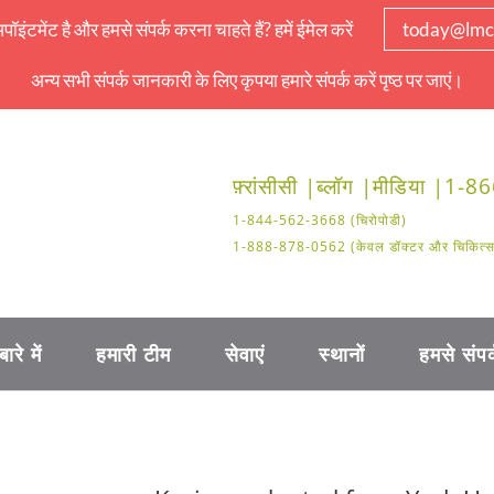
इंटमेंट है और हमसे संपर्क करना चाहते हैं? हमें ईमेल करें
today@lmc
अन्य सभी संपर्क जानकारी के लिए कृपया हमारे संपर्क करें पृष्ठ पर जाएं।
फ़्रांसीसी |
ब्लॉग |
मीडिया |
1-86
1-844-562-3668 (चिरोपोडी)
1-888-878-0562 (केवल डॉक्टर और चिकित्सा क
बारे में
हमारी टीम
सेवाएं
स्थानों
हमसे संपर्