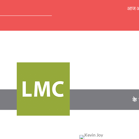
आज अपॉ
के 