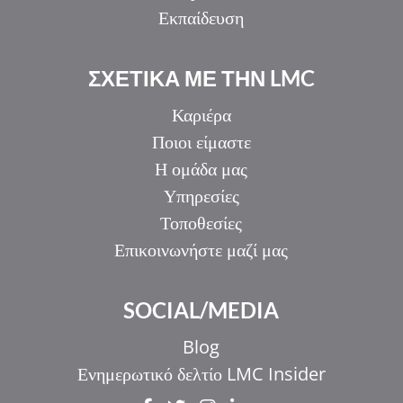
Εκπαίδευση
ΣΧΕΤΙΚΑ ΜΕ ΤΗΝ LMC
Καριέρα
Ποιοι είμαστε
Η ομάδα μας
Υπηρεσίες
Τοποθεσίες
Επικοινωνήστε μαζί μας
IT
SOCIAL/MEDIA
ZH_HK
ZH
Blog
UR
Ενημερωτικό δελτίο LMC Insider
HI