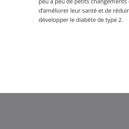
peu à peu de petits changements 
d’améliorer leur santé et de rédui
développer le diabète de type 2.
Ελληνικά
香港中文
简体中文
اردو