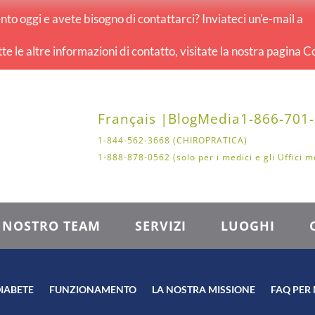
o oggi e avete bisogno di contattarci? Inviateci un'e-mail a
tte le altre informazioni di contatto, visitate la nostra pagina Co
Français |
Blog
Media
1-866-701
1-844-562-3668 (CHIROPRATICA)
1-888-878-0562 (solo per i medici e gli Uffici m
L NOSTRO TEAM
SERVIZI
LUOGHI
IABETE
FUNZIONAMENTO
LA NOSTRA MISSIONE
FAQ PER 