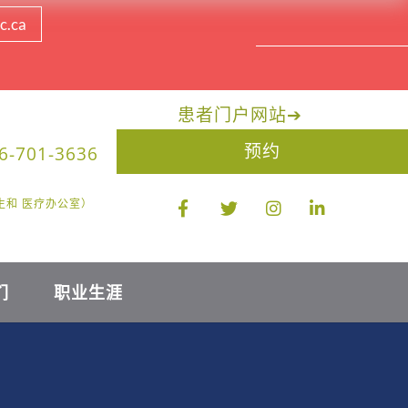
c.ca
患者门户网站
➔
预约
6-701-3636
限医生和 医疗办公室）
们
职业生涯