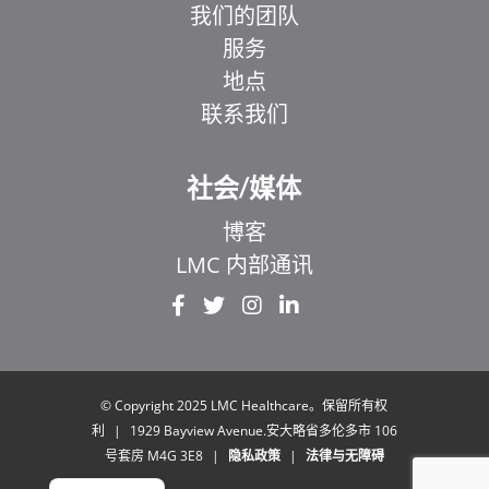
我们的团队
服务
地点
联系我们
社会/媒体
博客
EL
LMC 内部通讯
IT
ZH_HK
UR
HI
© Copyright 2025 LMC Healthcare。保留所有权
利
|
1929 Bayview Avenue.安大略省多伦多市 106
FR
号套房 M4G 3E8
|
隐私政策
|
法律与无障碍
EN