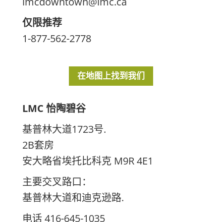
lmcdowntown@lmc.ca
仅限推荐
1-877-562-2778
在地图上找到我们
LMC 怡陶碧谷
基普林大道1723号.
2B套房
安大略省埃托比科克 M9R 4E1
主要交叉路口：
基普林大道和迪克逊路.
电话 416-645-1035