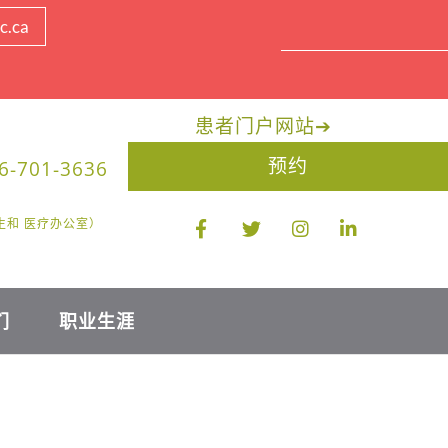
c.ca
患者门户网站
➔
预约
6-701-3636
限医生和 医疗办公室）
们
职业生涯