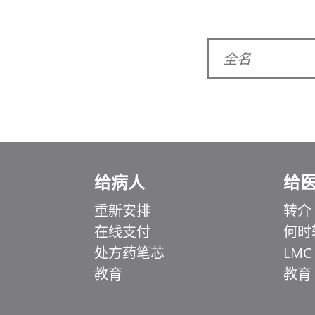
给病人
给
Ελληνικά
Italiano
重新安排
转介
在线支付
何时
香港中文
处方药笔芯
LMC
اردو
教育
教育
हिन्दी
Français du Canada