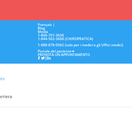
Français |
Blog
Media
1-866-701-3636
1-844-562-3668 (CHIROPRATICA)
1-888-878-0562 (solo per i medici e gli Uffici medici)
Portale del paziente
➔
PRENOTA UN APPUNTAMENTO
rriera