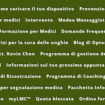
me caricare il tuo dispositivo
Prevenzio
r medici
Intervento
Medeo Messaggisti
 Formazione per Medici
Domande Freque
izi per la cura delle unghie
Blog di Opt
tt. Kevin Chen
Programma di gestione d
l
Informazioni sul tuo prossimo appunt
di Ricostruzione
Programma di Coaching 
per segnalazione medica
Pacchetto Info
co
myLMC™
Quota bloccata
Ordina for