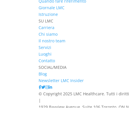
Quando fare riferimento
Giornale LMC
Istruzione
SU LMC
Carriera
Chi siamo
Il nostro team
Servizi
Luoghi
Contatto
SOCIAL/MEDIA
Blog
Newsletter LMC Insider
© Copyright 2025 LMC Healthcare. Tutti i diritti
|
1929 Bayview Avenue. Suite 106 Toronto, ON 
|
Informativa sulla privacy
|