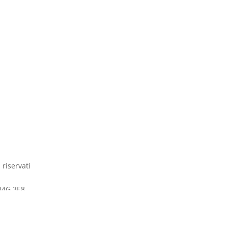
 riservati
M4G 3E8