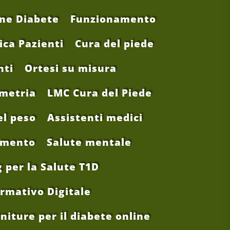
ne Diabete
Funzionamento
ca Pazienti
Cura del piede
nti
Ortesi su misura
ometria
LMC Cura del Piede
el peso
Assistenti medici
amento
Salute mentale
per la Salute T1D
rmativo Digitale
niture per il diabete online