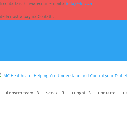
 contattarci? Inviateci un'e-mail a
today@lmc.ca
tate la nostra pagina Contatti.
Il nostro team
Servizi
Luoghi
Contatto
Ca