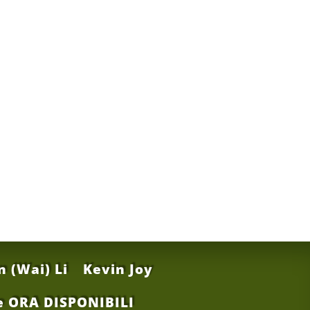
n (Wai) Li
Kevin Joy
le ORA DISPONIBILI