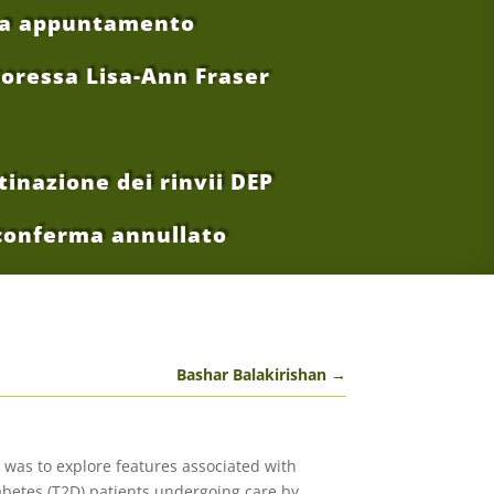
ta appuntamento
oressa Lisa-Ann Fraser
inazione dei rinvii DEP
conferma annullato
Bashar Balakirishan
→
 was to explore features associated with
iabetes (T2D) patients undergoing care by