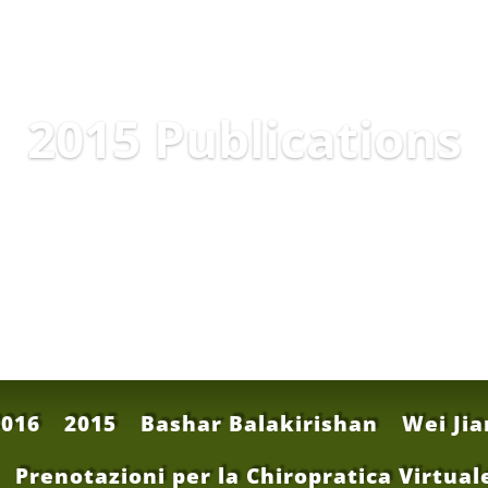
2015 Publications
2016
2015
Bashar Balakirishan
Wei Jia
Prenotazioni per la Chiropratica Virtua