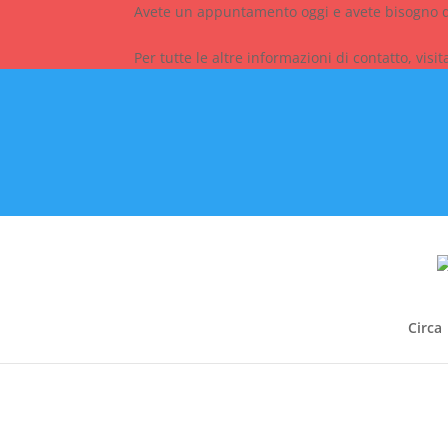
Avete un appuntamento oggi e avete bisogno di
Per tutte le altre informazioni di contatto, visi
Circa