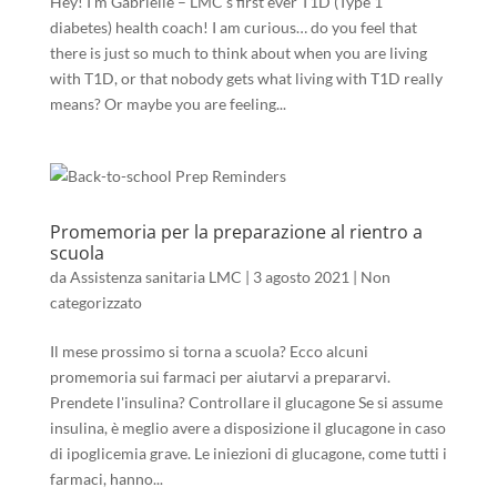
Hey! I’m Gabrielle – LMC’s first ever T1D (Type 1
diabetes) health coach! I am curious… do you feel that
there is just so much to think about when you are living
with T1D, or that nobody gets what living with T1D really
means? Or maybe you are feeling...
Promemoria per la preparazione al rientro a
scuola
da
Assistenza sanitaria LMC
|
3 agosto 2021
|
Non
categorizzato
Il mese prossimo si torna a scuola? Ecco alcuni
promemoria sui farmaci per aiutarvi a prepararvi.
Prendete l'insulina? Controllare il glucagone Se si assume
insulina, è meglio avere a disposizione il glucagone in caso
di ipoglicemia grave. Le iniezioni di glucagone, come tutti i
farmaci, hanno...