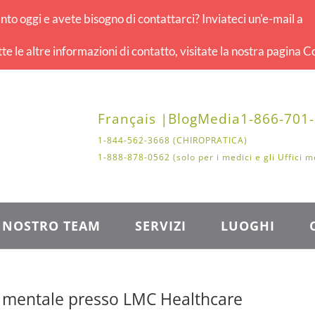
o oggi e avete bisogno di contattarci? Inviateci un'e-mail a
tte le altre informazioni di contatto, visitate la nostra pagina Co
Français |
Blog
Media
1-866-701
1-844-562-3668 (CHIROPRATICA)
1-888-878-0562 (solo per i medici e gli Uffici m
L NOSTRO TEAM
SERVIZI
LUOGHI
te mentale presso LMC Healthcare