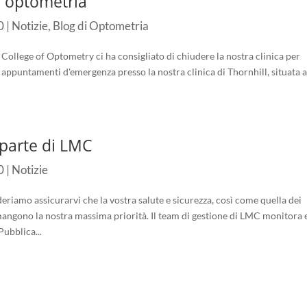
'optometria
0
|
Notizie
,
Blog di Optometria
College of Optometry ci ha consigliato di chiudere la nostra clinica per
appuntamenti d'emergenza presso la nostra clinica di Thornhill, situata a
parte di LMC
0
|
Notizie
ideriamo assicurarvi che la vostra salute e sicurezza, così come quella dei
imangono la nostra massima priorità. Il team di gestione di LMC monitora 
Pubblica...