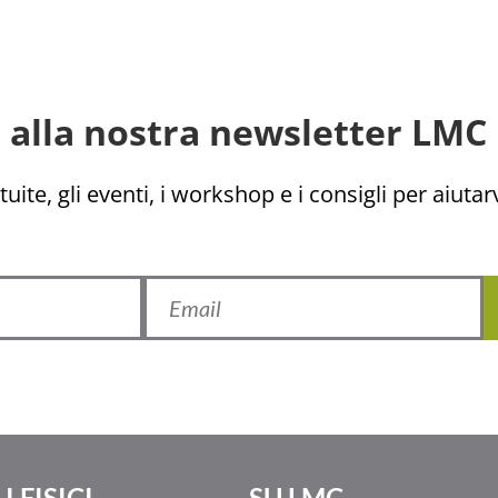
ti alla nostra newsletter LMC 
uite, gli eventi, i workshop e i consigli per aiutarv
I FISICI
SU LMC