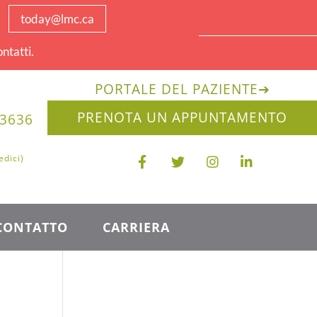
today@lmc.ca
ntatti.
PORTALE DEL PAZIENTE
➔
PRENOTA UN APPUNTAMENTO
-3636
edici)
CONTATTO
CARRIERA