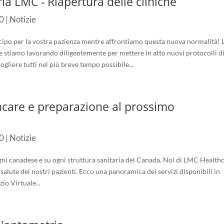
a LMC - Riapertura delle cliniche
0
|
Notizie
 per la vostra pazienza mentre affrontiamo questa nuova normalità! 
che stiamo lavorando diligentemente per mettere in atto nuovi protocolli d
cogliere tutti nel più breve tempo possibile...
care e preparazione al prossimo
0
|
Notizie
ni canadese e su ogni struttura sanitaria del Canada. Noi di LMC Health
salute dei nostri pazienti. Ecco una panoramica dei servizi disponibili in
o Virtuale...