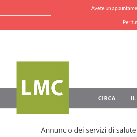
Avete un appuntament
Per tu
CIRCA
I
Annuncio dei servizi di salu