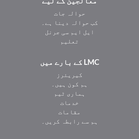
معالجین کے لیے
حوالہ جات
کب حوالہ دینا ہے۔
ایل ایم سی جرنل
تعلیم
LMC کے بارے میں
کیریئرز
ہم کون ہیں۔
ہماری ٹیم
خدمات
مقامات
ہم سے رابطہ کریں۔
EL