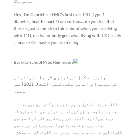
ایم سی بلاگ
Hey! I’m Gabrielle – LMC’s first ever T1D (Type 1
diabetes) health coach! I am curious… do you feel that
there is just so much to think about when you are living
with T1D, or that nobody gets what living with T1D really
means? Or maybe you are feeling...
واپس اسکول کی تیاری کی یاد دہانیاں
کی طرف سے
ایل ایم سی ہیلتھ کیئر
|
اگست 3, 2021
|
غیر
مخصوص
اگلے مہینے اسکول واپس جا رہے ہو؟ تیاری میں مدد کے
لیے یہاں کچھ دواؤں کی یاد دہانیاں ہیں۔ انسولین لے
رہے ہیں؟ اپنا گلوکاگون چیک کریں اگر آپ انسولین
لیتے ہیں تو شدید ہائپوگلیسیمیا کی صورت میں
گلوکاگون کا دستیاب ہونا بہتر ہے۔ گلوکاگن انجیکشن،