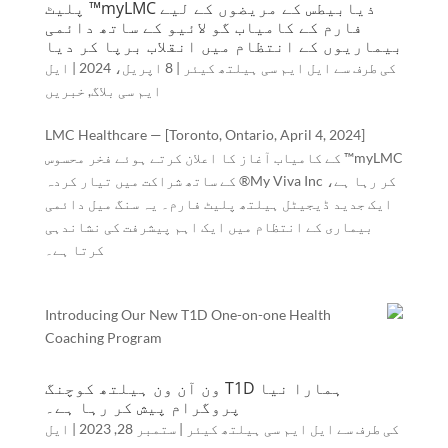
ذیابیطس کے مریضوں کے لیے myLMC™ پلیٹ
فارم کے کامیاب گو لائیو کے ساتھ دائمی
بیماریوں کے انتظام میں انقلاب برپا کر دیا
کی طرف سے
ایل ایم سی ہیلتھ کیئر
|
8 اپریل، 2024
|
ایل
ایم سی بلاگ
,
خبریں
[Toronto, Ontario, April 4, 2024] — LMC Healthcare
myLMC™ کے کامیاب آغاز کا اعلان کرتے ہوئے فخر محسوس
کر رہا ہے، My Viva Inc® کے ساتھ شراکت میں تیار کردہ
ایک جدید ڈیجیٹل ہیلتھ پلیٹ فارم۔ یہ سنگ میل دائمی
بیماری کے انتظام میں ایک اہم پیشرفت کی نشاندہی
کرتا ہے۔
ہمارا نیا T1D ون آن ون ہیلتھ کوچنگ
پروگرام پیش کر رہا ہے۔
کی طرف سے
ایل ایم سی ہیلتھ کیئر
|
ستمبر 28, 2023
|
ایل