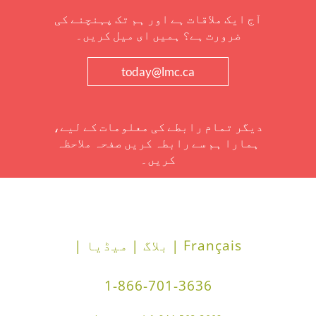
آج ایک ملاقات ہے اور ہم تک پہنچنے کی
ضرورت ہے؟ ہمیں ای میل کریں۔
today@lmc.ca
دیگر تمام رابطے کی معلومات کے لیے،
ہمارا ہم سے رابطہ کریں صفحہ ملاحظہ
کریں۔
Français |
بلاگ |
میڈیا |
1-866-701-3636