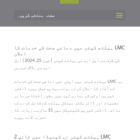
صفحہ منتخب کریں۔
LMC ہیلتھ کیئر میں دماغی صحت کی خدمات کا
اعلان
کی طرف سے
ایل ایم سی ہیلتھ کیئر
|
جون 25, 2024
|
ایل
ایم سی بلاگ
,
خبریں
ہم LMC ہیلتھ کیئر میں اپنی نئی دماغی صحت کی خدمات
کے آغاز کا اعلان کرتے ہوئے بہت پرجوش ہیں، ڈاکٹر
کیریس اوٹس کو ہماری ٹیم میں بطور افتتاحی ماہر
نفسیات اور ڈائریکٹر مینٹل ہیلتھ کے شامل کرنے کے
ساتھ۔ ڈاکٹر کیریس کلینیکل میں 15 سال سے زیادہ کا
تجربہ لاتے ہیں...
LMC ہیلتھ کیئر نے کینیڈا میں ٹائپ 2