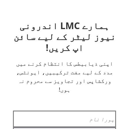
ہمارے LMC اندرونی
نیوز لیٹر کے لیے سائن
اپ کریں!
اپنی ذیابیطس کا انتظام کرنے میں
مدد کے لیے مفت ترکیبیں، ایونٹس،
ورکشاپس اور تجاویز سے محروم نہ
ہوں!