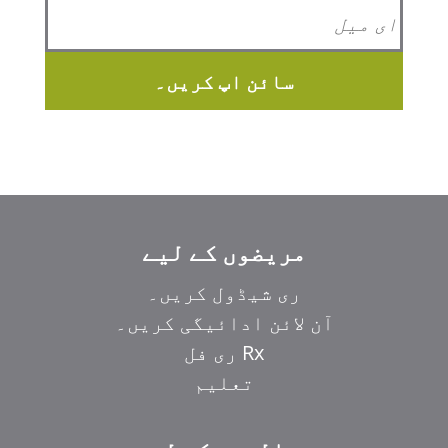
سائن اپ کریں۔
مریضوں کے لیے
ری شیڈول کریں۔
آن لائن ادائیگی کریں۔
Rx ری فل
تعلیم