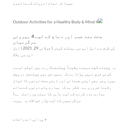
جیسا کہ تمام ادویات کے ساتھ،...
صحت مند جسم اور دماغ کے لیے 4 بیرونی
سرگرمیاں
کی طرف سے
ایل ایم سی ہیلتھ کیئر
|
جولائی 29, 2021
|
ایل
ایم سی بلاگ
یہ پچھلے کچھ مہینے یقیناً چیلنجنگ رہے ہیں لیکن اس سے
کوئی فرق نہیں پڑتا ہے کہ ہمیں جو بھی چیلنجز درپیش
ہیں، پھر بھی اپنی جسمانی اور ذہنی صحت دونوں کا خیال
رکھنا ضروری ہے۔ شکر ہے کہ ہمارے پاس دونوں کے ساتھ
ہماری مدد کرنے کے لیے باہر کا بہترین راستہ ہے!
سرگرمیوں کے لیے چار خیالات یہ ہیں...
« پرانی اندراجات