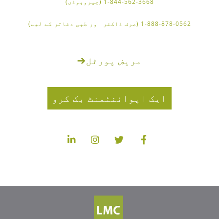
1-844-562-3668 (چیروپوڈی)
1-888-878-0562 (صرف ڈاکٹر اور طبی دفاتر کے لیے)
مریض پورٹل
➔
ایک اپوائنٹمنٹ بک کرو