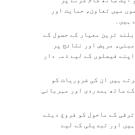
وں میں تعاون، حمایت اور
ے ہیں۔
بلند ترین معیار کے حصول کے
مبنی، مریض اور نتائج پر
اپنے فیصلوں کے لیے ذمہ دار
رتے ہیں ان کی ضروریات کو
کے ساتھ ہمدردی اور مہربانی
ترقی کے ماحول کو فروغ دیتے
ہیں اور تبدیلی کے لیے