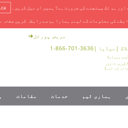
ے اور ہم تک پہنچنے کی ضرورت ہے؟ ہمیں ای میل کریں۔
.ca
بطے کی معلومات کے لیے، ہمارا ہم سے رابطہ کریں صفحہ م
مریض پورٹل
➔
اگ |
میڈیا |
1-866-701-3636
1-888-878-0562 (صرف ڈاکٹر
اتر کے لیے)
ہماری ٹیم
خدمات
مقامات
ہ