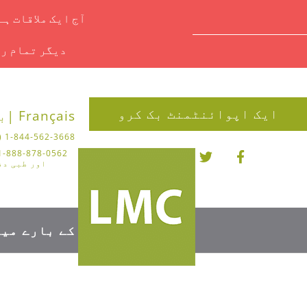
آج ایک ملاقات ہ
دیگر تمام را
ایک اپوائنٹمنٹ بک کرو
Français |
بل
1-844-562-3668 (چیروپوڈی)
اور طبی دف
کے بارے میں