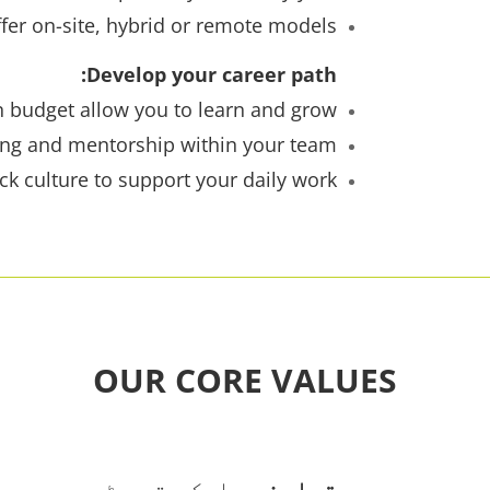
ffer on-site, hybrid or remote models
Develop your career path:
 budget allow you to learn and grow
ng and mentorship within your team
k culture to support your daily work
OUR CORE VALUES
تعاون
ہم ایک متحد ٹیم ہیں جو