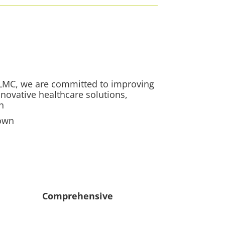
At LMC, we are committed to improving
nnovative healthcare solutions,
.
own.
Comprehensive