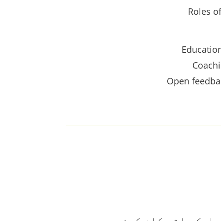
Roles o
Education
Coachi
Open feedbac
 ایک ساتھ کام کرنے پر