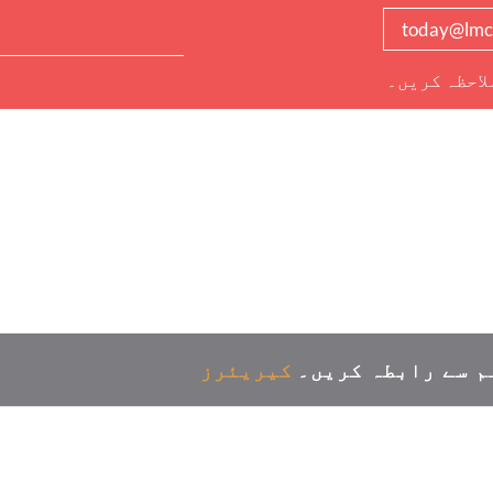
today@lmc
لاحظہ کریں۔
م سے رابطہ کریں۔
کیریئرز