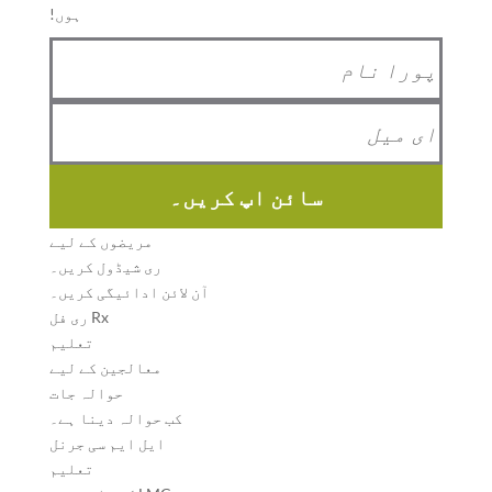
ہوں!
سائن اپ کریں۔
مریضوں کے لیے
ری شیڈول کریں۔
آن لائن ادائیگی کریں۔
Rx ری فل
تعلیم
معالجین کے لیے
حوالہ جات
کب حوالہ دینا ہے۔
ایل ایم سی جرنل
تعلیم