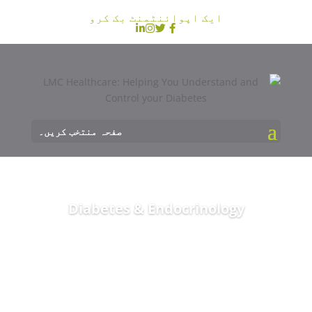
ایک اپوائنٹمنٹ بک کرو
صفحہ منتخب کریں۔
Diabetes & Endocrinology