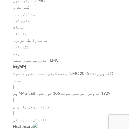
LMC کے بارے میں
کیریئرز
ہم کون ہیں۔
ہماری ٹیم
خدمات
مقامات
ہم سے رابطہ کریں۔
سوشل/میڈیا
بلاگ
LMC اندرونی نیوز لیٹر
© کاپی رائٹ 2025 LMC ہیلتھ کیئر۔ جملہ حقوق محفوظ
ہیں۔
|
1929 بے ویو ایونیو۔ سویٹ 106 ٹورنٹو، M4G 3E8 پر
|
رازداری کی پالیسی
|
قانونی اور رسائی