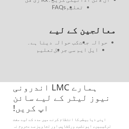
تعلیم
FAQs
معالجین کے لیے
حوالہ جات
کب حوالہ دینا ہے۔
ایل ایم سی جرنل
تعلیم
ہمارے LMC اندرونی
نیوز لیٹر کے لیے سائن
اپ کریں!
اپنی ذیابیطس کا انتظام کرنے میں مدد کے لیے مفت
ترکیبیں، ایونٹس، ورکشاپس اور تجاویز سے محروم نہ