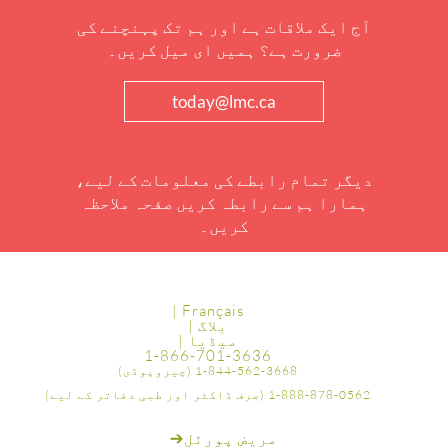
آج ایک ملاقات ہے اور ہم تک پہنچنے کی
ضرورت ہے؟ ہمیں ای میل کریں۔
today@lmc.ca
دیگر تمام رابطے کی معلومات کے لیے،
ہمارا ہم سے رابطہ کریں صفحہ ملاحظہ
کریں۔
Français |
بلاگ |
میڈیا |
1-866-701-3636
1-844-562-3668 (چیروپوڈی)
1-888-878-0562 (صرف ڈاکٹر اور طبی دفاتر کے لیے)
مریض پورٹل
➔