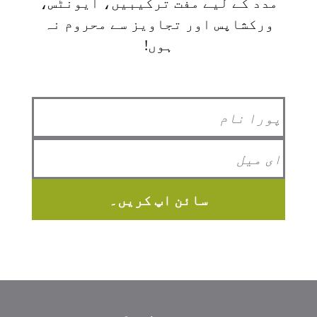
مدد کے لیے مفت ترکیبیں، ایونٹس،
ورکشاپس اور تجاویز سے محروم نہ
ہوں!
سائن اپ کریں۔