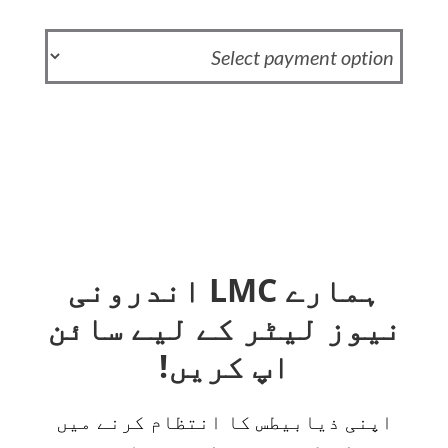
ہمارے LMC اندرونی
نیوز لیٹر کے لیے سائن
اپ کریں!
اپنی ذیابیطس کا انتظام کرنے میں