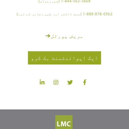
1-844-562-3668 (چیروپوڈی)
1-888-878-0562 (صرف ڈاکٹر اور طبی دفاتر کے لیے)
مریض پورٹل
➔
ایک اپوائنٹمنٹ بک کرو