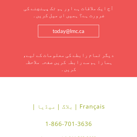
آج ایک ملاقات ہے اور ہم تک پہنچنے کی
ضرورت ہے؟ ہمیں ای میل کریں۔
today@lmc.ca
دیگر تمام رابطے کی معلومات کے لیے،
ہمارا ہم سے رابطہ کریں صفحہ ملاحظہ
کریں۔
Français |
بلاگ |
میڈیا |
1-866-701-3636