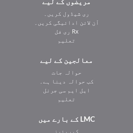
مریضوں کے لیے
ری شیڈول کریں۔
آن لائن ادائیگی کریں۔
Rx ری فل
تعلیم
معالجین کے لیے
حوالہ جات
کب حوالہ دینا ہے۔
ایل ایم سی جرنل
تعلیم
LMC کے بارے میں
کیریئرز