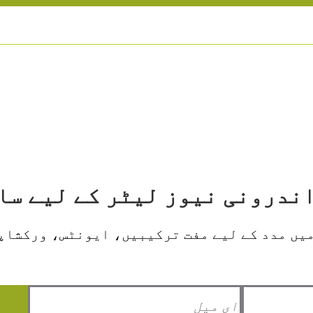
یں مدد کے لیے مفت ترکیبیں، ایونٹس، ورکشاپس