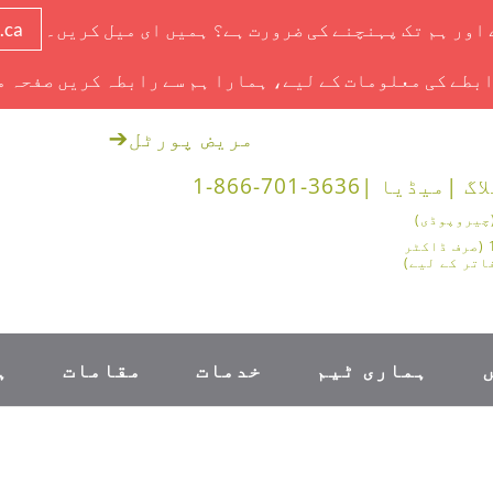
ے اور ہم تک پہنچنے کی ضرورت ہے؟ ہمیں ای میل کریں۔
.ca
بطے کی معلومات کے لیے، ہمارا ہم سے رابطہ کریں صفحہ م
مریض پورٹل
➔
اگ |
میڈیا |
1-866-701-3636
1-888-878-0562 (صرف ڈاکٹر
اتر کے لیے)
ہماری ٹیم
خدمات
مقامات
ہ