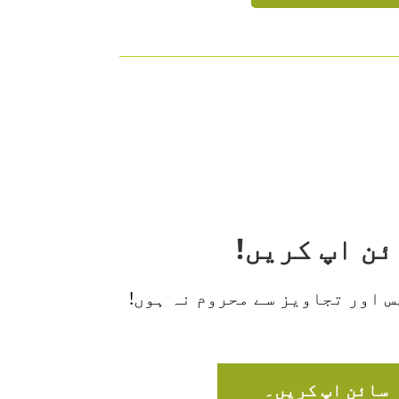
 اور تجاویز سے محروم نہ ہوں!
سائن اپ کریں۔