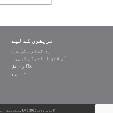
مریضوں کے لیے
ری شیڈول کریں۔
آن لائن ادائیگی کریں۔
Rx ری فل
تعلیم
© کاپی رائٹ 2025 LMC ہیلتھ کیئر۔ جملہ حقوق محفوظ ہیں۔