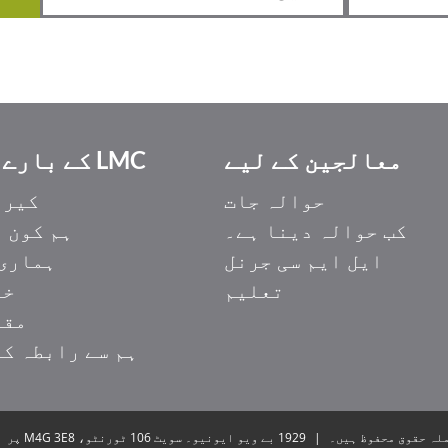
معالجین کے لیے
LMC کے بارے میں
حوالہ جات
کیری
کب حوالہ دینا ہے۔
ہم کون 
ایل ایم سی جرنل
ہماری 
تعلیم
خد
مقا
ہم سے رابطہ ک
|
1929 بے ویو ایونیو۔ سویٹ 106 ٹورنٹو، M4G 3E8 پر