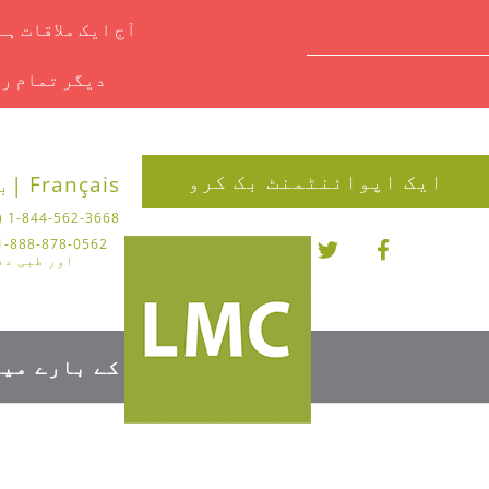
آج ایک ملاقات ہ
دیگر تمام را
ایک اپوائنٹمنٹ بک کرو
Français |
بل
1-844-562-3668 (چیروپوڈی)
اور طبی دف
کے بارے میں