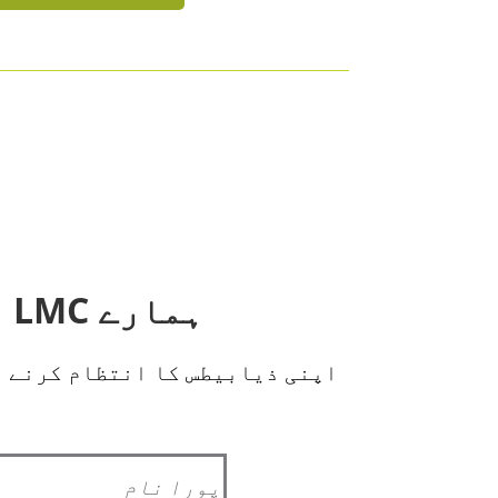
ہمارے LMC اندرونی نیوز لیٹر کے لیے سائن اپ کریں!
اپنی ذیابیطس کا انتظام کرنے م