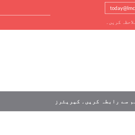
today@lmc
لاحظہ کریں۔
م سے رابطہ کریں۔
کیریئرز