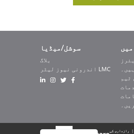
سوشل/میڈیا
ئرز
بلاگ
ہیں۔
LMC اندرونی نیوز لیٹر
Ελληνικά
ٹیم
Italiano
مات
香港中文
مات
简体中文
ریں۔
हिन्दी
Français du Canada
English
|
رازداری کی