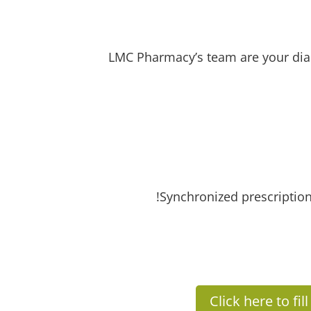
LMC Pharmacy’s team are your diab
Synchronized prescription
Click here to fi