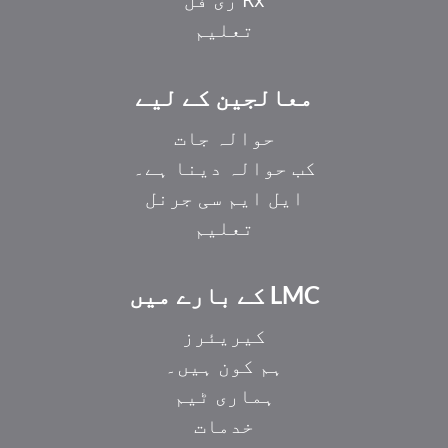
تعلیم
معالجین کے لیے
حوالہ جات
کب حوالہ دینا ہے۔
ایل ایم سی جرنل
تعلیم
LMC کے بارے میں
کیریئرز
ہم کون ہیں۔
ہماری ٹیم
خدمات