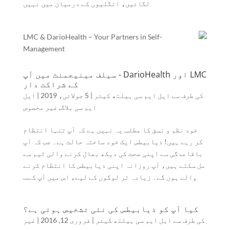
لگائیں، انگلیوں کے درمیان میں نہیں
LMC اور DarioHealth - سیلف مینیجمنٹ میں آپ
کے شراکت دار
کی طرف سے
ایل ایم سی ہیلتھ کیئر
|
5 جولائی، 2019
|
ایل
ایم سی بلاگ
,
غیر مخصوص
خود نظم و نسق کا مطلب یہ نہیں ہے کہ آپ تنہا انتظام
کر رہے ہیں! ذیابیطس ایک خود ساختہ حالت ہے۔ جب کہ آپ
باقاعدگی سے اپنی صحت کی دیکھ بھال کرنے والی ٹیم سے
مل سکتے ہیں، آپ روزانہ اپنی ذیابیطس کا انتظام کرنے
والے ہوں گے۔ زیادہ تر لوگوں کے لیے، اس میں آپ کے...
کیا آپ کو ذیابیطس کی نئی تشخیص ہوئی ہے؟
کی طرف سے
ایل ایم سی ہیلتھ کیئر
|
فروری 12, 2016
|
غیر