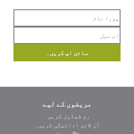
سائن اپ کریں۔
مریضوں کے لیے
ری شیڈول کریں۔
آن لائن ادائیگی کریں۔
Rx ری فل