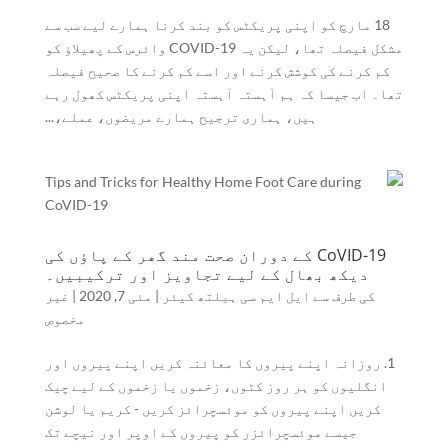
18 مارچ کو اپنی پریکٹس کو بند کرنا ہمارے لیے سب سے
مشکل فیصلہ تھا، لیکن یہ COVID-19 وائرس کے پھیلاؤ کو
کم کرنے کی کوشش کرنے اور اسے کم کرنے کا صحیح فیصلہ
تھا۔ اب جیسا کہ ہم آہستہ آہستہ اپنی پریکٹس کھول رہے
ہیں، ہماری ترجیح ہمارے مریضوں، عملے،...
CoVID-19 کے دوران صحت مند گھر کے پاؤں کی
دیکھ بھال کے لیے تجاویز اور ترکیبیں۔
کی طرف سے
ایل ایم سی ہیلتھ کیئر
|
مئی 7, 2020
|
غیر
مخصوص
1. روزانہ اپنے پیروں کا معائنہ کریں اپنے پیروں اور
انگلیوں کو ہر روز کٹوں، زخموں یا زخموں کے لیے چیک
کریں اپنے پیروں کو موئسچرائز کریں - کریم یا لوشن
جیسے موئسچرائزر کو پیروں کے اوپر اور نیچے تک