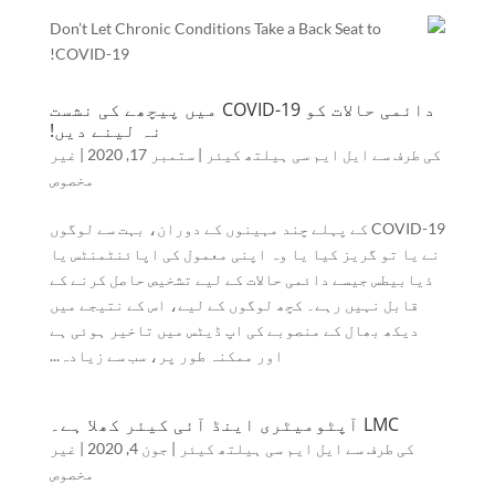
دائمی حالات کو COVID-19 میں پیچھے کی نشست
نہ لینے دیں!
کی طرف سے
ایل ایم سی ہیلتھ کیئر
|
ستمبر 17, 2020
|
غیر
مخصوص
COVID-19 کے پہلے چند مہینوں کے دوران، بہت سے لوگوں
نے یا تو گریز کیا یا وہ اپنی معمول کی اپائنٹمنٹس یا
ذیابیطس جیسے دائمی حالات کے لیے تشخیص حاصل کرنے کے
قابل نہیں رہے۔ کچھ لوگوں کے لیے، اس کے نتیجے میں
دیکھ بھال کے منصوبے کی اپ ڈیٹس میں تاخیر ہوئی ہے
اور ممکنہ طور پر، سب سے زیادہ...
LMC آپٹومیٹری اینڈ آئی کیئر کھلا ہے۔
کی طرف سے
ایل ایم سی ہیلتھ کیئر
|
جون 4, 2020
|
غیر
مخصوص