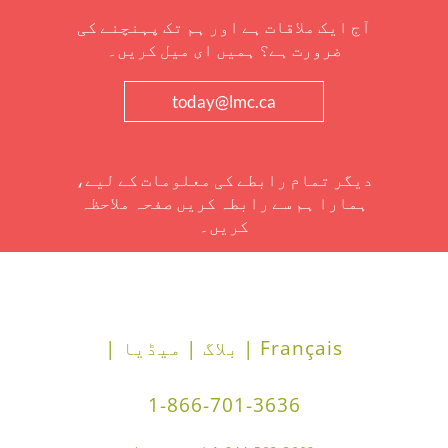
آج ایک ملاقات ہے اور ہم تک پہنچنے کی
ضرورت ہے؟ ہمیں ای میل کریں۔
today@lmc.ca
دیگر تمام رابطے کی معلومات کے لیے،
ہمارا ہم سے رابطہ کریں صفحہ ملاحظہ
کریں۔
Français |
بلاگ |
میڈیا |
1-866-701-3636