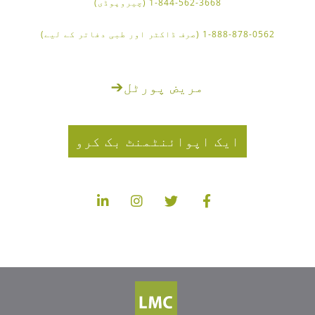
1-844-562-3668 (چیروپوڈی)
1-888-878-0562 (صرف ڈاکٹر اور طبی دفاتر کے لیے)
مریض پورٹل
➔
ایک اپوائنٹمنٹ بک کرو