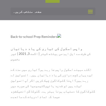
صفحہ منتخب کریں۔
واپس اسکول کی تیاری کی یاد دہانیاں
کی طرف سے
ایل ایم سی ہیلتھ کیئر
|
اگست 3, 2021
|
غیر
مخصوص
اگلے مہینے اسکول واپس جا رہے ہو؟ تیاری میں مدد کے
لیے یہاں کچھ دواؤں کی یاد دہانیاں ہیں۔ انسولین لے
رہے ہیں؟ اپنا گلوکاگون چیک کریں اگر آپ انسولین
لیتے ہیں تو شدید ہائپوگلیسیمیا کی صورت میں
گلوکاگون کا دستیاب ہونا بہتر ہے۔ گلوکاگن انجیکشن،
جیسا کہ تمام ادویات کے ساتھ،...