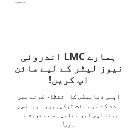
مخصوص
ہمارے LMC اندرونی
نیوز لیٹر کے لیے سائن
اپ کریں!
اپنی ذیابیطس کا انتظام کرنے میں
مدد کے لیے مفت ترکیبیں، ایونٹس،
ورکشاپس اور تجاویز سے محروم نہ
ہوں!