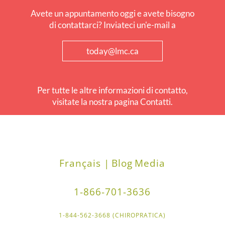
Avete un appuntamento oggi e avete bisogno
di contattarci? Inviateci un'e-mail a
today@lmc.ca
Per tutte le altre informazioni di contatto,
visitate la nostra pagina Contatti.
Français |
Blog
Media
1-866-701-3636
1-844-562-3668 (CHIROPRATICA)