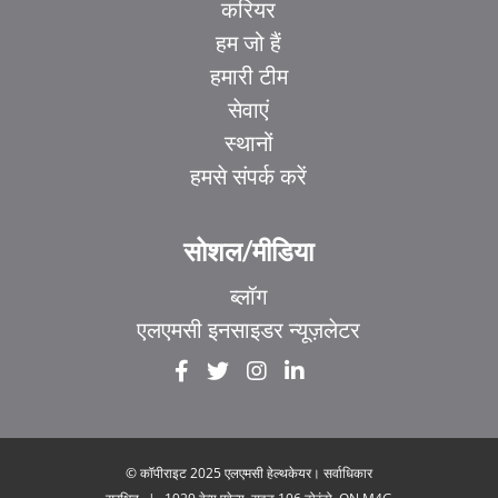
करियर
हम जो हैं
हमारी टीम
सेवाएं
स्थानों
हमसे संपर्क करें
सोशल/मीडिया
ब्लॉग
एलएमसी इनसाइडर न्यूज़लेटर
EL
IT
ZH_HK
ZH
© कॉपीराइट 2025 एलएमसी हेल्थकेयर। सर्वाधिकार