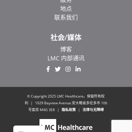
地点
联系我们
社会/媒体
博客
LMC 内部通讯
EL
IT
ZH_HK
UR
© Copyright 2025 LMC Healthcare。保留所有权
利
|
1929 Bayview Avenue.安大略省多伦多市 106
HI
号套房 M4G 3E8
|
隐私政策
|
法律与无障碍
FR
EN