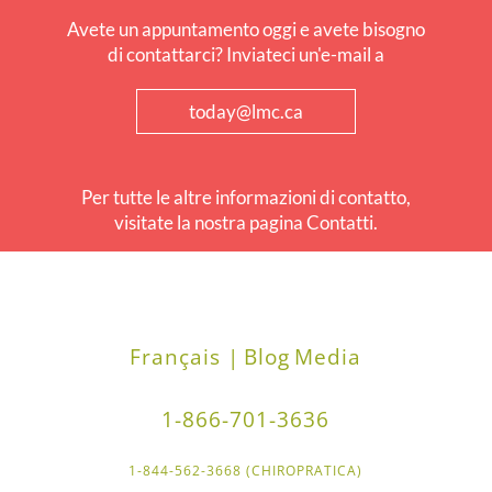
Avete un appuntamento oggi e avete bisogno
di contattarci? Inviateci un'e-mail a
today@lmc.ca
Per tutte le altre informazioni di contatto,
visitate la nostra pagina Contatti.
Français |
Blog
Media
1-866-701-3636
1-844-562-3668 (CHIROPRATICA)