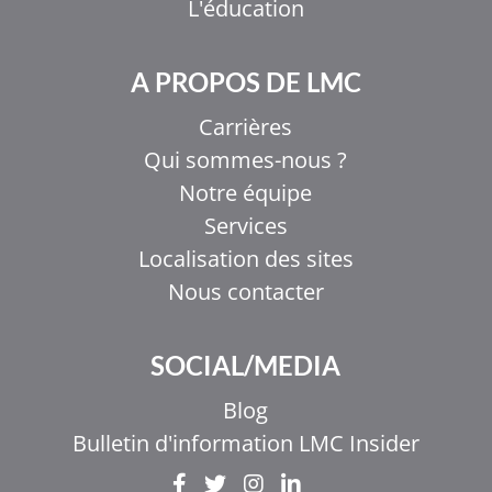
L'éducation
A PROPOS DE LMC
Carrières
Qui sommes-nous ?
Notre équipe
Services
Localisation des sites
Nous contacter
EL
SOCIAL/MEDIA
IT
ZH_HK
Blog
ZH
Bulletin d'information LMC Insider
UR