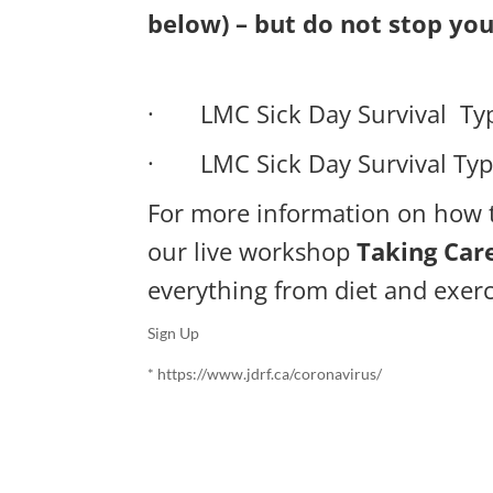
below) – but do not stop you
·
LMC Sick Day Survival
Ty
·
LMC Sick Day Survival
Typ
For more information on how t
our live workshop
Taking Car
everything from diet and exerc
Sign Up
*
https://www.jdrf.ca/coronavirus/