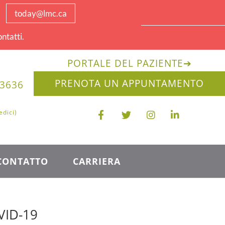
today@lmc.ca
ntatti.
PORTALE DEL PAZIENTE
➔
PRENOTA UN APPUNTAMENTO
-3636
edici)
CONTATTO
CARRIERA
VID-19