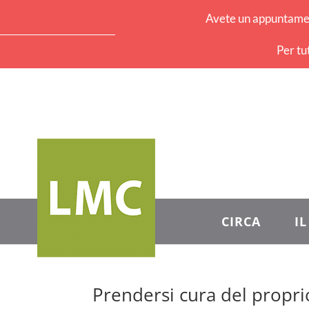
Avete un appuntament
Per tu
CIRCA
I
Prendersi cura del propr