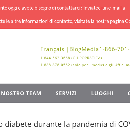
o oggi e avete bisogno di contattarci? Inviateci un'e-mail a
tte le altre informazioni di contatto, visitate la nostra pagina Co
Français |
Blog
Media
1-866-701
1-844-562-3668 (CHIROPRATICA)
1-888-878-0562 (solo per i medici e gli Uffici m
L NOSTRO TEAM
SERVIZI
LUOGHI
io diabete durante la pandemia di CO