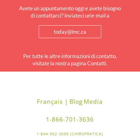
Avete un appuntamento oggi e avete bisogno
di contattarci? Inviateci un'e-mail a
today@lmc.ca
Per tutte le altre informazioni di contatto,
visitate la nostra pagina Contatti.
Français |
Blog
Media
1-866-701-3636
1-844-562-3668 (CHIROPRATICA)