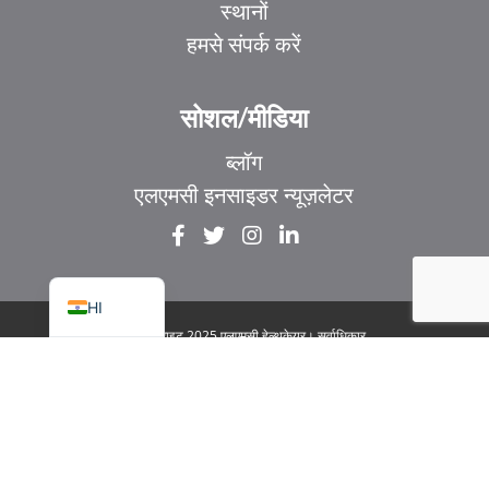
स्थानों
हमसे संपर्क करें
EL
IT
सोशल/मीडिया
ZH_HK
ब्लॉग
ZH
एलएमसी इनसाइडर न्यूज़लेटर
UR
FR
EN
HI
© कॉपीराइट 2025 एलएमसी हेल्थकेयर। सर्वाधिकार
सुरक्षित
|
1929 बेव्यू एवेन्यू. सुइट 106 टोरंटो, ON M4G
3E8
|
गोपनीयता नीति
|
कानूनी और सुलभता