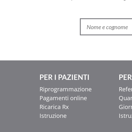
PER I PAZIENTI
PER 
Ελληνικά
Riprogrammazione
Refe
香港中文
Pagamenti online
Quan
简体中文
Ricarica Rx
Gior
اردو
Istruzione
Istr
हिन्दी
Français du Canada