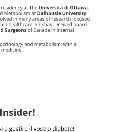
 residency at The
Università di Ottawa
,
and Metabolism at
Dalhousie University
.
nvolved in many areas of research focused
hin healthcare. She has received board
nd Surgeons
of Canada in Internal
ndocrinology and metabolism; with a
y medicine.
Insider!
i a gestire il vostro diabete!