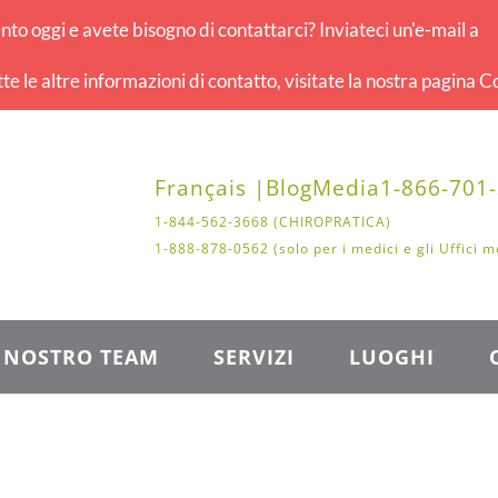
o oggi e avete bisogno di contattarci? Inviateci un'e-mail a
tte le altre informazioni di contatto, visitate la nostra pagina Co
Français |
Blog
Media
1-866-701
1-844-562-3668 (CHIROPRATICA)
1-888-878-0562 (solo per i medici e gli Uffici m
L NOSTRO TEAM
SERVIZI
LUOGHI