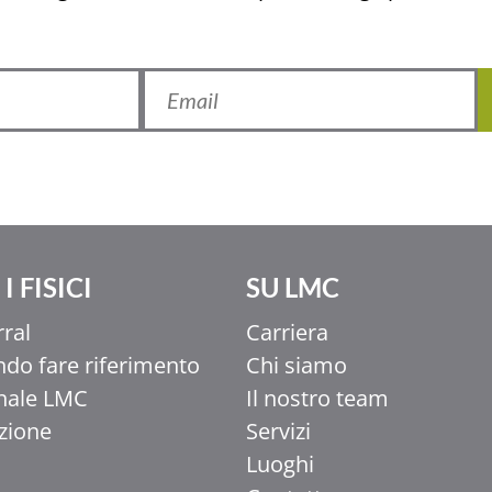
I FISICI
SU LMC
rral
Carriera
do fare riferimento
Chi siamo
nale LMC
Il nostro team
uzione
Servizi
Luoghi