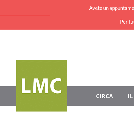
Avete un appuntament
Per tu
CIRCA
I