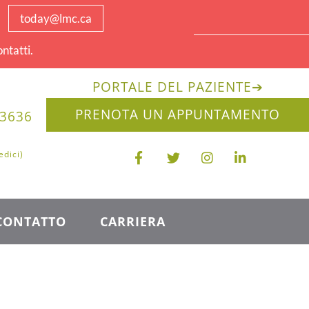
today@lmc.ca
ntatti.
PORTALE DEL PAZIENTE
➔
PRENOTA UN APPUNTAMENTO
-3636
edici)
CONTATTO
CARRIERA