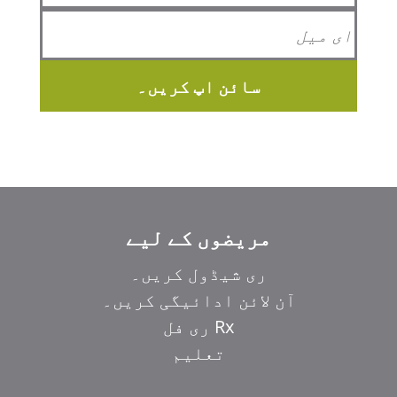
سائن اپ کریں۔
مریضوں کے لیے
ری شیڈول کریں۔
آن لائن ادائیگی کریں۔
Rx ری فل
تعلیم