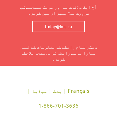
آج ایک ملاقات ہے اور ہم تک پہنچنے کی
ضرورت ہے؟ ہمیں ای میل کریں۔
today@lmc.ca
دیگر تمام رابطے کی معلومات کے لیے،
ہمارا ہم سے رابطہ کریں صفحہ ملاحظہ
کریں۔
Français |
بلاگ |
میڈیا |
1-866-701-3636