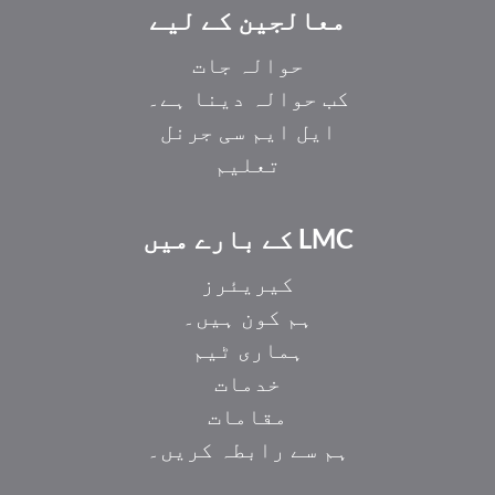
معالجین کے لیے
حوالہ جات
کب حوالہ دینا ہے۔
ایل ایم سی جرنل
تعلیم
LMC کے بارے میں
کیریئرز
ہم کون ہیں۔
ہماری ٹیم
خدمات
مقامات
ہم سے رابطہ کریں۔