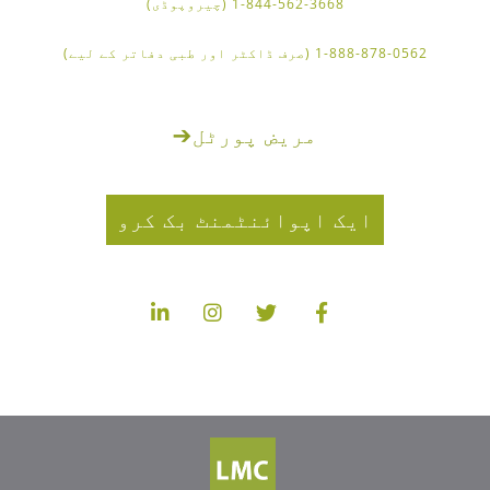
1-844-562-3668 (چیروپوڈی)
1-888-878-0562 (صرف ڈاکٹر اور طبی دفاتر کے لیے)
مریض پورٹل
➔
ایک اپوائنٹمنٹ بک کرو