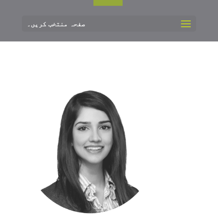
صفحہ منتخب کریں۔