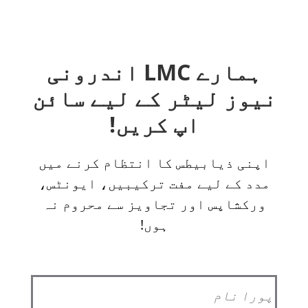
ہمارے LMC اندرونی
نیوز لیٹر کے لیے سائن
اپ کریں!
اپنی ذیابیطس کا انتظام کرنے میں
مدد کے لیے مفت ترکیبیں، ایونٹس،
ورکشاپس اور تجاویز سے محروم نہ
ہوں!