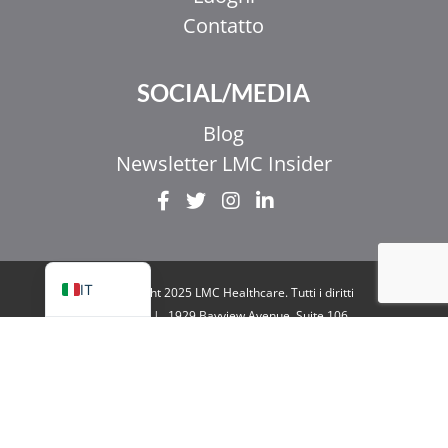
Contatto
EL
SOCIAL/MEDIA
ZH_HK
ZH
Blog
UR
Newsletter LMC Insider
HI
FR
EN
IT
© Copyright 2025 LMC Healthcare. Tutti i diritti
riservati
|
1929 Bayview Avenue. Suite 106
Toronto, ON M4G 3E8
|
Informativa sulla
privacy
|
Legale e accessibilità