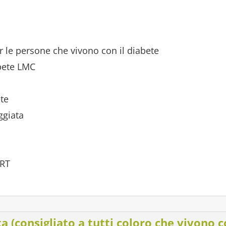
er le persone che vivono con il diabete
abete LMC
ete
ggiata
ART
a (consigliato a tutti coloro che vivono co