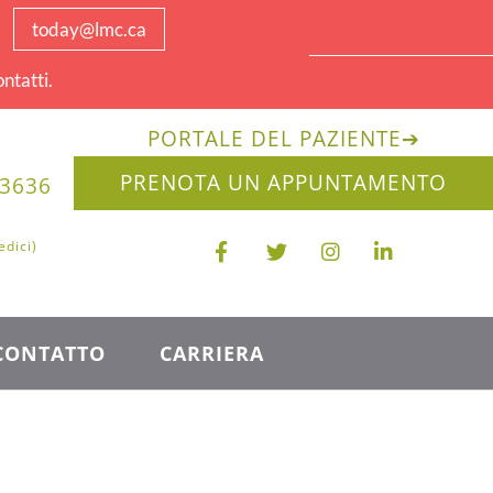
today@lmc.ca
ntatti.
PORTALE DEL PAZIENTE
➔
PRENOTA UN APPUNTAMENTO
-3636
edici)
CONTATTO
CARRIERA