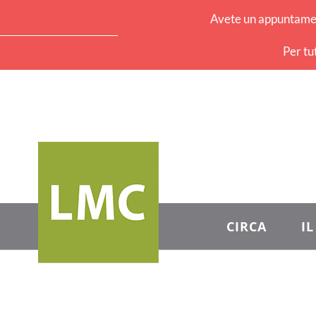
Avete un appuntament
Per tu
CIRCA
I