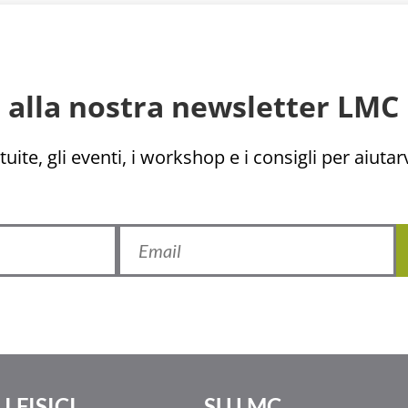
ti alla nostra newsletter LMC 
uite, gli eventi, i workshop e i consigli per aiutarv
I FISICI
SU LMC