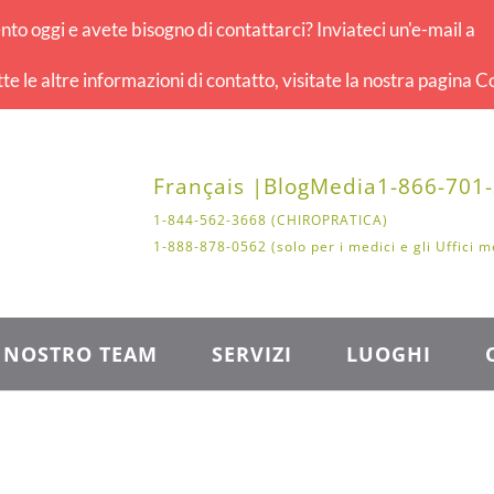
o oggi e avete bisogno di contattarci? Inviateci un'e-mail a
tte le altre informazioni di contatto, visitate la nostra pagina Co
Français |
Blog
Media
1-866-701
1-844-562-3668 (CHIROPRATICA)
1-888-878-0562 (solo per i medici e gli Uffici m
L NOSTRO TEAM
SERVIZI
LUOGHI