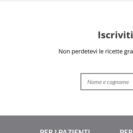
Iscrivi
Non perdetevi le ricette grat
PER I PAZIENTI
PER 