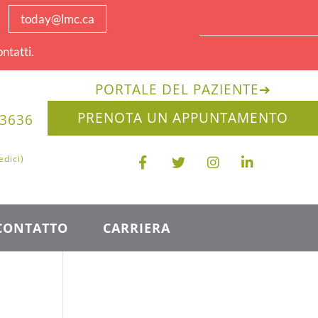
today@lmc.ca
ntatti.
PORTALE DEL PAZIENTE
➔
PRENOTA UN APPUNTAMENTO
-3636
edici)
CONTATTO
CARRIERA