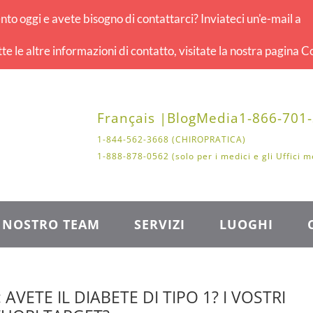
o oggi e avete bisogno di contattarci? Inviateci un'e-mail a
tte le altre informazioni di contatto, visitate la nostra pagina Co
Français |
Blog
Media
1-866-701
1-844-562-3668 (CHIROPRATICA)
1-888-878-0562 (solo per i medici e gli Uffici m
L NOSTRO TEAM
SERVIZI
LUOGHI
VETE IL DIABETE DI TIPO 1? I VOSTRI